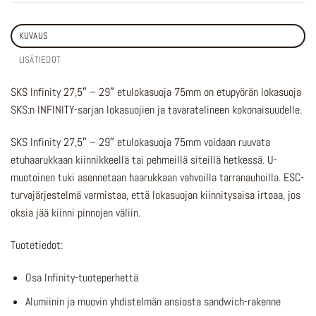
KUVAUS
LISÄTIEDOT
SKS Infinity 27,5″ – 29″ etulokasuoja 75mm on etupyörän lokasuoja
SKS:n INFINITY-sarjan lokasuojien ja tavaratelineen kokonaisuudelle.
SKS Infinity 27,5″ – 29″ etulokasuoja 75mm voidaan ruuvata
etuhaarukkaan kiinnikkeellä tai pehmeillä siteillä hetkessä. U-
muotoinen tuki asennetaan haarukkaan vahvoilla tarranauhoilla. ESC-
turvajärjestelmä varmistaa, että lokasuojan kiinnitysaisa irtoaa, jos
oksia jää kiinni pinnojen väliin.
Tuotetiedot:
Osa Infinity-tuoteperhettä
Alumiinin ja muovin yhdistelmän ansiosta sandwich-rakenne