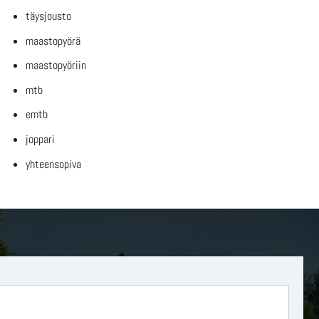
täysjousto
maastopyörä
maastopyöriin
mtb
emtb
joppari
yhteensopiva