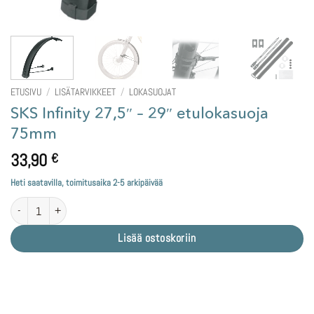
ETUSIVU
/
LISÄTARVIKKEET
/
LOKASUOJAT
SKS Infinity 27,5″ – 29″ etulokasuoja
75mm
33,90
€
Heti saatavilla, toimitusaika 2-5 arkipäivää
SKS Infinity 27,5" - 29" etulokasuoja 75mm määrä
Lisää ostoskoriin