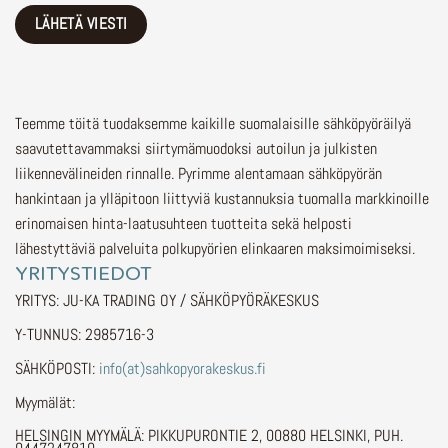
Teemme töitä tuodaksemme kaikille suomalaisille sähköpyöräilyä
saavutettavammaksi siirtymämuodoksi autoilun ja julkisten
liikennevälineiden rinnalle.
Pyrimme alentamaan sähköpyörän
hankintaan ja ylläpitoon liittyviä kustannuksia tuomalla markkinoille
erinomaisen hinta-laatusuhteen tuotteita sekä helposti
lähestyttäviä palveluita polkupyörien elinkaaren maksimoimiseksi.
YRITYSTIEDOT
YRITYS: JU-KA TRADING OY / SÄHKÖPYÖRÄKESKUS
Y-TUNNUS: 2985716-3
SÄHKÖPOSTI:
info(at)sahkopyorakeskus.fi
Myymälät:
HELSINGIN MYYMÄLÄ: PIKKUPURONTIE 2, 00880 HELSINKI, PUH.