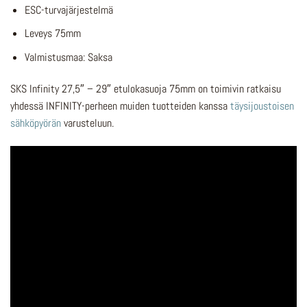
ESC-turvajärjestelmä
Leveys 75mm
Valmistusmaa: Saksa
SKS Infinity 27,5″ – 29″ etulokasuoja 75mm on toimivin ratkaisu
yhdessä INFINITY-perheen muiden tuotteiden kanssa
täysijoustoisen
sähköpyörän
varusteluun.