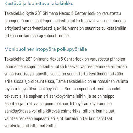
Kestävä ja luotettava takakiekko
Takakiekko Ryde 28″ Shimano Nexus 5 Center lock on varustettu
pinnojen läpimenoaukkojen holkeilla, jotka lisäävät vanteen elinikää
erityiseti ympärivuotisesti ajaville. vanne on suunniteltu kestämään
pitkään erilaisissa ajo-olosuhteissa,
Monipuolinen irtopyörä polkupyörälle
Takakiekko 28″ Shimano Nexus5 Centerlock on varustettu pinnojen
läpimenoaukkojen holkeilla, jotka lisäävät vanteen elinikää erityiseti
ympärivuotisesti ajaville. vanne on suunniteltu kestämään pitkään
erilaisissa ajo-olosuhteissa, Tämä takakiekko on erinomainen valinta
myös irtopyöräksi sähköpyörääsi. Sen monipuoliset ominaisuudet
tekevät siitä sopivan eri sähköpyörämalleihin, ja se on helppo
asentaa ja irrottaa tarpeen mukaan. Irtopyörän käyttäminen
sähköpyörässä voi olla kätevää esimerkiksi silloin, kun haluat
vaihtaa renkaan nopeasti eri ajotilanteisiin tai kun tarvitset
varakiekon pitkille matkoille.