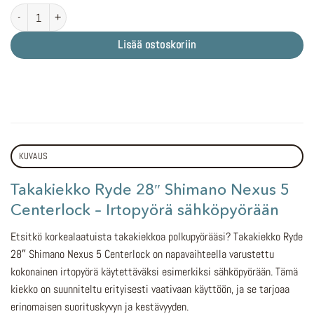
Takakiekko Ryde 28" Shimano Nexus 5 Centerlock määrä
Lisää ostoskoriin
KUVAUS
Takakiekko Ryde 28″ Shimano Nexus 5
Centerlock – Irtopyörä sähköpyörään
Etsitkö korkealaatuista takakiekkoa polkupyörääsi? Takakiekko Ryde
28″ Shimano Nexus 5 Centerlock on napavaihteella varustettu
kokonainen irtopyörä käytettäväksi esimerkiksi sähköpyörään. Tämä
kiekko on suunniteltu erityisesti vaativaan käyttöön, ja se tarjoaa
erinomaisen suorituskyvyn ja kestävyyden.