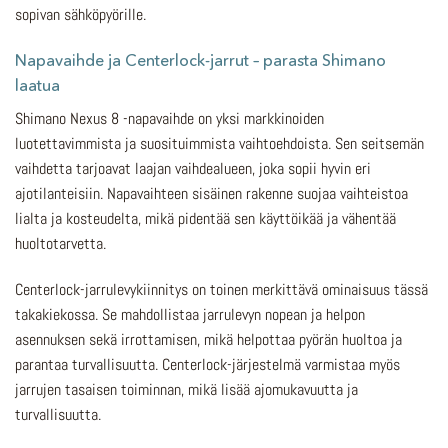
sopivan sähköpyörille.
Napavaihde ja Centerlock-jarrut – parasta Shimano
laatua
Shimano Nexus 8 -napavaihde on yksi markkinoiden
luotettavimmista ja suosituimmista vaihtoehdoista. Sen seitsemän
vaihdetta tarjoavat laajan vaihdealueen, joka sopii hyvin eri
ajotilanteisiin. Napavaihteen sisäinen rakenne suojaa vaihteistoa
lialta ja kosteudelta, mikä pidentää sen käyttöikää ja vähentää
huoltotarvetta.
Centerlock-jarrulevykiinnitys on toinen merkittävä ominaisuus tässä
takakiekossa. Se mahdollistaa jarrulevyn nopean ja helpon
asennuksen sekä irrottamisen, mikä helpottaa pyörän huoltoa ja
parantaa turvallisuutta. Centerlock-järjestelmä varmistaa myös
jarrujen tasaisen toiminnan, mikä lisää ajomukavuutta ja
turvallisuutta.