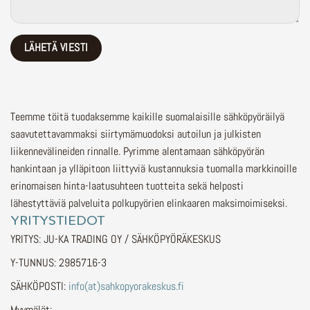
Teemme töitä tuodaksemme kaikille suomalaisille sähköpyöräilyä
saavutettavammaksi siirtymämuodoksi autoilun ja julkisten
liikennevälineiden rinnalle.
Pyrimme alentamaan sähköpyörän
hankintaan ja ylläpitoon liittyviä kustannuksia tuomalla markkinoille
erinomaisen hinta-laatusuhteen tuotteita sekä helposti
lähestyttäviä palveluita polkupyörien elinkaaren maksimoimiseksi.
YRITYSTIEDOT
YRITYS: JU-KA TRADING OY / SÄHKÖPYÖRÄKESKUS
Y-TUNNUS: 2985716-3
SÄHKÖPOSTI:
info(at)sahkopyorakeskus.fi
Myymälät: