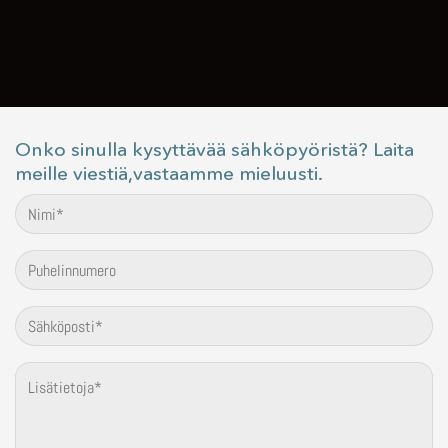
Onko sinulla kysyttävää sähköpyöristä? Laita
meille viestiä,vastaamme mieluusti.