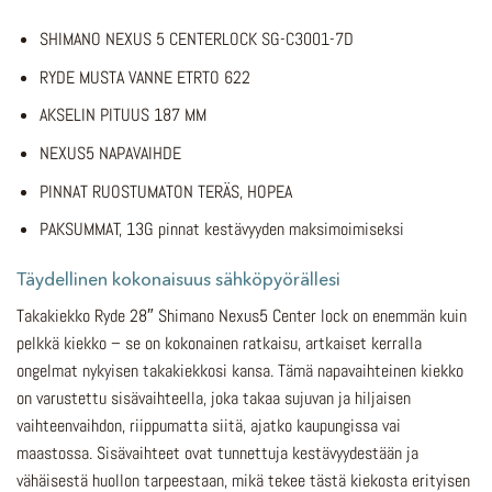
SHIMANO NEXUS 5 CENTERLOCK SG-C3001-7D
RYDE MUSTA VANNE ETRTO 622
AKSELIN PITUUS 187 MM
NEXUS5 NAPAVAIHDE
PINNAT RUOSTUMATON TERÄS, HOPEA
PAKSUMMAT, 13G pinnat kestävyyden maksimoimiseksi
Täydellinen kokonaisuus sähköpyörällesi
Takakiekko Ryde 28″ Shimano Nexus5 Center lock on enemmän kuin
pelkkä kiekko – se on kokonainen ratkaisu, artkaiset kerralla
ongelmat nykyisen takakiekkosi kansa. Tämä napavaihteinen kiekko
on varustettu sisävaihteella, joka takaa sujuvan ja hiljaisen
vaihteenvaihdon, riippumatta siitä, ajatko kaupungissa vai
maastossa. Sisävaihteet ovat tunnettuja kestävyydestään ja
vähäisestä huollon tarpeestaan, mikä tekee tästä kiekosta erityisen