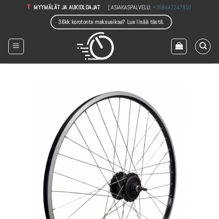
Skip
| ASIAKASPALVELU:
+358447247810
MYYMÄLÄT JA AUKIOLOAJAT
to
36kk korotonta maksuaikaa? Lue lisää tästä.
content