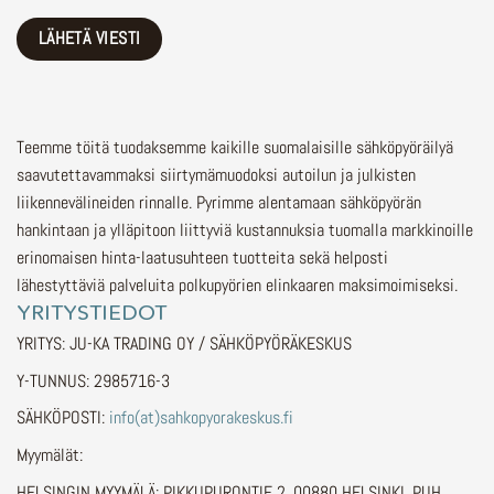
Teemme töitä tuodaksemme kaikille suomalaisille sähköpyöräilyä
saavutettavammaksi siirtymämuodoksi autoilun ja julkisten
liikennevälineiden rinnalle.
Pyrimme alentamaan sähköpyörän
hankintaan ja ylläpitoon liittyviä kustannuksia tuomalla markkinoille
erinomaisen hinta-laatusuhteen tuotteita sekä helposti
lähestyttäviä palveluita polkupyörien elinkaaren maksimoimiseksi.
YRITYSTIEDOT
YRITYS: JU-KA TRADING OY / SÄHKÖPYÖRÄKESKUS
Y-TUNNUS: 2985716-3
SÄHKÖPOSTI:
info(at)sahkopyorakeskus.fi
Myymälät:
HELSINGIN MYYMÄLÄ: PIKKUPURONTIE 2, 00880 HELSINKI, PUH.