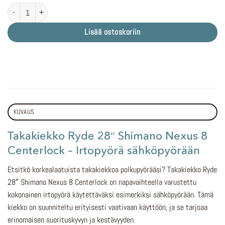
Takakiekko Ryde 28" Shimano Nexus 8 Centerlock määrä
Lisää ostoskoriin
KUVAUS
Takakiekko Ryde 28″ Shimano Nexus 8
Centerlock – Irtopyörä sähköpyörään
Etsitkö korkealaatuista takakiekkoa polkupyörääsi? Takakiekko Ryde
28″ Shimano Nexus 8 Centerlock on napavaihteella varustettu
kokonainen irtopyörä käytettäväksi esimerkiksi sähköpyörään. Tämä
kiekko on suunniteltu erityisesti vaativaan käyttöön, ja se tarjoaa
erinomaisen suorituskyvyn ja kestävyyden.