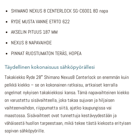
SHIMANO NEXUS 8 CENTERLOCK SG-C6001 8D napa
RYDE MUSTA VANNE ETRTO 622
AKSELIN PITUUS 187 MM
NEXUS 8 NAPAVAIHDE
PINNAT RUOSTUMATON TERÄS, HOPEA
Täydellinen kokonaisuus sähköpyörällesi
Takakiekko Ryde 28″ Shimano Nexus8 Centerlock on enemmän kuin
pelkkä kiekko – se on kokonainen ratkaisu, artkaiset kerralla
ongelmat nykyisen takakiekkosi kansa. Tämä napavaihteinen kiekko
on varustettu sisävaihteella, joka takaa sujuvan ja hiljaisen
vaihteenvaihdon, riippumatta siitä, ajatko kaupungissa vai
maastossa. Sisävaihteet ovat tunnettuja kestävyydestään ja
vähäisestä huollon tarpeestaan, mikä tekee tästä kiekosta erityisen
sopivan sähköpyörille.