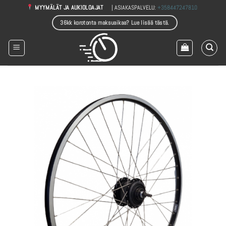
Skip
| ASIAKASPALVELU:
+358447247810
MYYMÄLÄT JA AUKIOLOAJAT
to
36kk korotonta maksuaikaa? Lue lisää tästä.
content