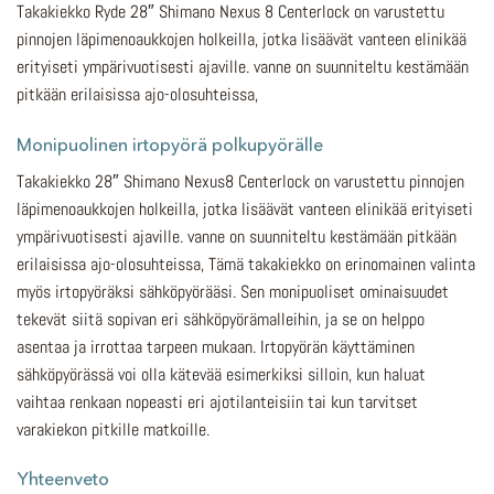
Takakiekko Ryde 28″ Shimano Nexus 8 Centerlock on varustettu
pinnojen läpimenoaukkojen holkeilla, jotka lisäävät vanteen elinikää
erityiseti ympärivuotisesti ajaville. vanne on suunniteltu kestämään
pitkään erilaisissa ajo-olosuhteissa,
Monipuolinen irtopyörä polkupyörälle
Takakiekko 28″ Shimano Nexus8 Centerlock on varustettu pinnojen
läpimenoaukkojen holkeilla, jotka lisäävät vanteen elinikää erityiseti
ympärivuotisesti ajaville. vanne on suunniteltu kestämään pitkään
erilaisissa ajo-olosuhteissa, Tämä takakiekko on erinomainen valinta
myös irtopyöräksi sähköpyörääsi. Sen monipuoliset ominaisuudet
tekevät siitä sopivan eri sähköpyörämalleihin, ja se on helppo
asentaa ja irrottaa tarpeen mukaan. Irtopyörän käyttäminen
sähköpyörässä voi olla kätevää esimerkiksi silloin, kun haluat
vaihtaa renkaan nopeasti eri ajotilanteisiin tai kun tarvitset
varakiekon pitkille matkoille.
Yhteenveto