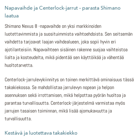
Napavaihde ja Centerlock-jarrut – parasta Shimano
laatua
Shimano Nexus 8 -napavaihde on yksi markkinoiden
luotettavimmista ja suosituimmista vaihtoehdoista. Sen seitsemän
vaihdetta tarjoavat laajan vaihdealueen, joka sopii hyvin eri
ajotilanteisiin. Napavaihteen sisäinen rakenne suojaa vaihteistoa
lialta ja kosteudelta, mikä pidentää sen käyttöikää ja vähentää
huoltotarvetta.
Centerlock-jarrulevykiinnitys on toinen merkittävä ominaisuus tässä
takakiekossa. Se mahdollistaa jarrulevyn nopean ja helpon
asennuksen sekä irrottamisen, mikä helpottaa pyörän huoltoa ja
parantaa turvallisuutta. Centerlock-järjestelmä varmistaa myös
jarrujen tasaisen toiminnan, mikä lisää ajomukavuutta ja
turvallisuutta.
Kestävä ja luotettava takakiekko