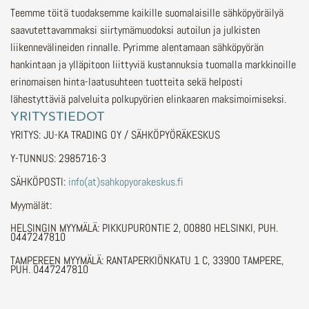
Teemme töitä tuodaksemme kaikille suomalaisille sähköpyöräilyä
saavutettavammaksi siirtymämuodoksi autoilun ja julkisten
liikennevälineiden rinnalle.
Pyrimme alentamaan sähköpyörän
hankintaan ja ylläpitoon liittyviä kustannuksia tuomalla markkinoille
erinomaisen hinta-laatusuhteen tuotteita sekä helposti
lähestyttäviä palveluita polkupyörien elinkaaren maksimoimiseksi.
YRITYSTIEDOT
YRITYS: JU-KA TRADING OY / SÄHKÖPYÖRÄKESKUS
Y-TUNNUS: 2985716-3
SÄHKÖPOSTI:
info(at)sahkopyorakeskus.fi
Myymälät:
HELSINGIN MYYMÄLÄ: PIKKUPURONTIE 2, 00880 HELSINKI, PUH.
0447247810
TAMPEREEN MYYMÄLÄ: RANTAPERKIÖNKATU 1 C, 33900 TAMPERE,
PUH. 0447247810