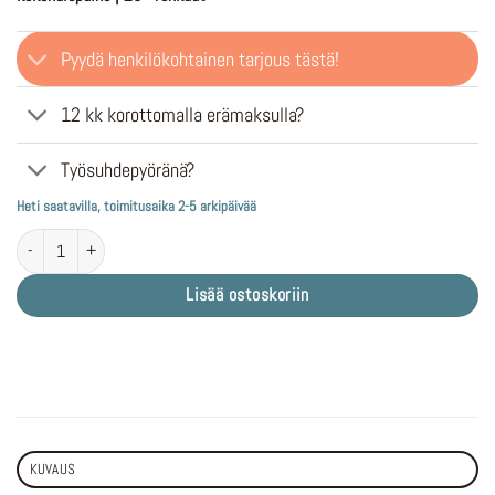
Pyydä henkilökohtainen tarjous tästä!
12 kk korottomalla erämaksulla?
Työsuhdepyöränä?
Heti saatavilla, toimitusaika 2-5 arkipäivää
TENWAYS CGO800S Lavender Purple määrä
Lisää ostoskoriin
KUVAUS