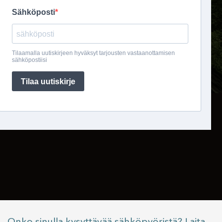
Onko sinulla kysyttävää sähköpyöristä? Laita