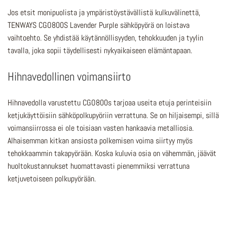
Jos etsit monipuolista ja ympäristöystävällistä kulkuvälinettä,
TENWAYS CGO800S Lavender Purple sähköpyörä on loistava
vaihtoehto. Se yhdistää käytännöllisyyden, tehokkuuden ja tyylin
tavalla, joka sopii täydellisesti nykyaikaiseen elämäntapaan.
Hihnavedollinen voimansiirto
Hihnavedolla varustettu CGO800s tarjoaa
useita etuja perinteisiin
ketjukäyttöisiin sähköpolkupyöriin verrattuna. Se on hiljaisempi, sillä
voimansiirrossa ei ole toisiaan vasten hankaavia metalliosia.
Alhaisemman kitkan ansiosta polkemisen voima siirtyy myös
tehokkaammin takapyörään. Koska kuluvia osia on vähemmän, jäävät
huoltokustannukset huomattavasti pienemmiksi verrattuna
ketjuvetoiseen polkupyörään.