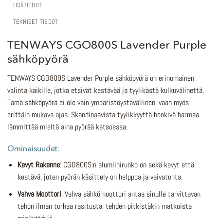
LISÄTIEDOT
TEKNISET TIEDOT
TENWAYS CGO800S Lavender Purple
sähköpyörä
TENWAYS CGO800S Lavender Purple sähköpyörä on erinomainen
valinta kaikille, jotka etsivät kestävää ja tyylikästä kulkuvälinettä.
Tämä sähköpyörä ei ole vain ympäristöystävällinen, vaan myös
erittäin mukava ajaa. Skandinaavista tyylikkyyttä henkivä harmaa
lämmittää mieltä aina pyörää katsoessa.
Ominaisuudet:
Kevyt Rakenne
: CGO800S:n alumiinirunko on sekä kevyt että
kestävä, joten pyörän käsittely on helppoa ja vaivatonta.
Vahva Moottori
: Vahva sähkömoottori antaa sinulle tarvittavan
tehon ilman turhaa rasitusta, tehden pitkistäkin matkoista