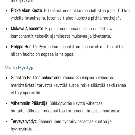
miellyttäviä.
Pitkä Akun Kesto
: Pitkäkestoinen akku mahdollistaa jopa 100 km
yhdellä latauksella, joten voit ajaa huoletta pitkiä matkoja*.
Mukava Ajoasento
: Ergonominen ajoasento ja säädettävät
komponentit tekevät ajamisesta mukavaa ja kivutonta.
Helppo Huolto
: Pyörän komponentit on suunniteltu siten, että
niiden huolto on nopeaa ja helppoa.
Muita Hyötyjä:
Säästöä Polttoainekustannuksissa
: Sähköpyörä vähentää
merkittävästi tarvetta käyttää autoa, mikä säästää sekä rahaa
että ympäristöä.
Vähemmän Päästöjä
: Sähköpyörän käyttö vähentää
hiilijalanjälkeäsi, mikä auttaa torjumaan ilmastonmuutosta.
Terveyshyödyt
: Säännöllinen pyöräily parantaa kuntoa ja
hyvinvointia.