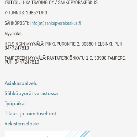
YRITYS: JU-KA TRADING OY / SÄHKÖPYÖRÄKESKUS
Y-TUNNUS: 2985716-3
SÄHKÖPOSTI:
info(at)sahkopyorakeskus.fi
Myymälät:
HELSINGIN MYYMÄLÄ: PIKKUPURONTIE 2, 00880 HELSINKI, PUH.
0447247810
TAMPEREEN MYYMÄLÄ: RANTAPERKIÖNKATU 1 C, 33900 TAMPERE,
PUH. 0447247810
Asiakaspalvelu
Sähköpyörät varastossa
Työpaikat
Tilaus- ja toimitusehdot
Rekisteriseloste