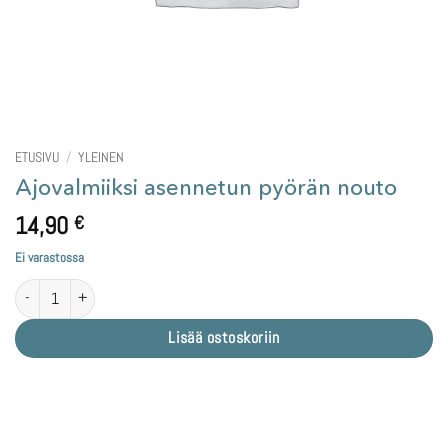
ETUSIVU
/
YLEINEN
Ajovalmiiksi asennetun pyörän nouto
14,90
€
Ei varastossa
Ajovalmiiksi asennetun pyörän nouto määrä
Lisää ostoskoriin