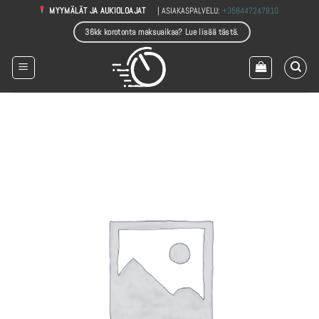
Skip
| ASIAKASPALVELU:
+358447247810
MYYMÄLÄT JA AUKIOLOAJAT
to
36kk korotonta maksuaikaa? Lue lisää tästä.
content