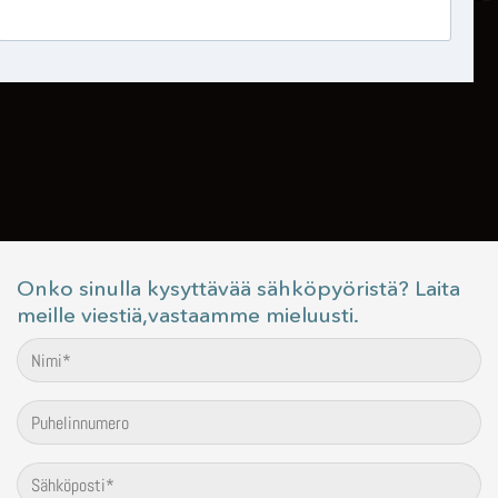
Onko sinulla kysyttävää sähköpyöristä? Laita
meille viestiä,vastaamme mieluusti.