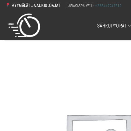
Skip
MYYMÄLÄT JA AUKIOLOAJAT
| ASIAKASPALVELU:
+358447247810
to
content
SÄHKÖPYÖRÄT