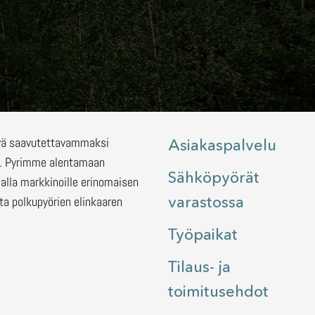
lyä saavutettavammaksi
Asiakaspalvelu
.
Pyrimme alentamaan
Sähköpyörät
malla markkinoille erinomaisen
varastossa
ita polkupyörien elinkaaren
Työpaikat
Tilaus- ja
toimitusehdot