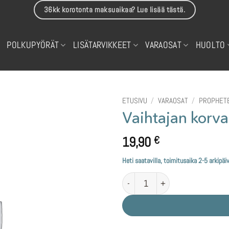
36kk korotonta maksuaikaa? Lue lisää tästä.
POLKUPYÖRÄT
LISÄTARVIKKEET
VARAOSAT
HUOLTO
ETUSIVU
/
VARAOSAT
/
PROPHETE
Vaihtajan korv
19,90
€
Heti saatavilla, toimitusaika 2-5 arkipäi
Vaihtajan korvake Prophete Entde