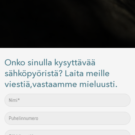
Onko sinulla kysyttävää
sähköpyöristä? Laita meille
viestiä,vastaamme mieluusti.