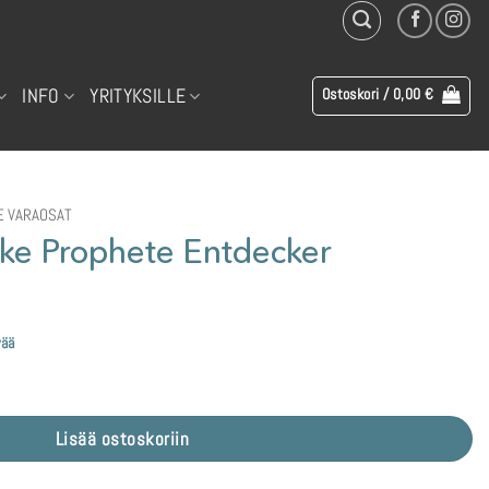
INFO
YRITYKSILLE
Ostoskori /
0,00
€
 VARAOSAT
ake Prophete Entdecker
vää
cker määrä
Lisää ostoskoriin