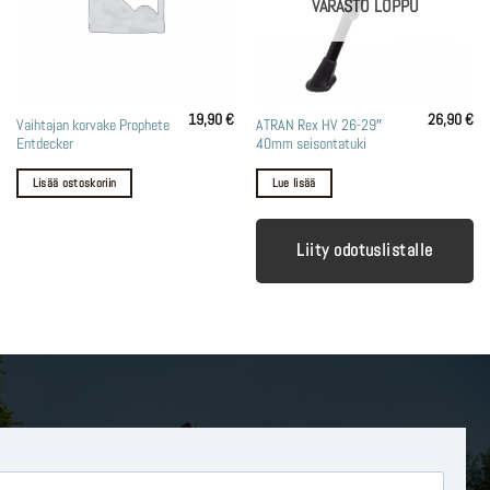
VARASTO LOPPU
19,90
€
26,90
€
Vaihtajan korvake Prophete
ATRAN Rex HV 26-29″
Entdecker
40mm seisontatuki
Lisää ostoskoriin
Lue lisää
Liity odotuslistalle