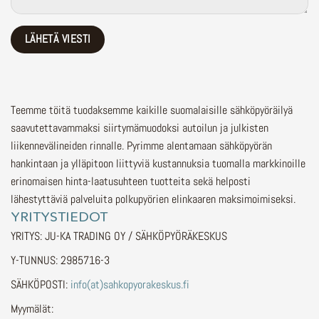
Teemme töitä tuodaksemme kaikille suomalaisille sähköpyöräilyä
saavutettavammaksi siirtymämuodoksi autoilun ja julkisten
liikennevälineiden rinnalle.
Pyrimme alentamaan sähköpyörän
hankintaan ja ylläpitoon liittyviä kustannuksia tuomalla markkinoille
erinomaisen hinta-laatusuhteen tuotteita sekä helposti
lähestyttäviä palveluita polkupyörien elinkaaren maksimoimiseksi.
YRITYSTIEDOT
YRITYS: JU-KA TRADING OY / SÄHKÖPYÖRÄKESKUS
Y-TUNNUS: 2985716-3
SÄHKÖPOSTI:
info(at)sahkopyorakeskus.fi
Myymälät: