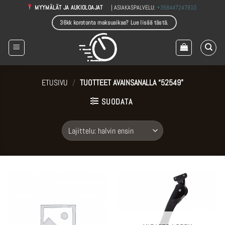
Skip
| ASIAKASPALVELU:
+358447247810
MYYMÄLÄT JA AUKIOLOAJAT
to
36kk korotonta maksuaikaa? Lue lisää tästä.
content
ETUSIVU
/
TUOTTEET AVAINSANALLA “52549”
SUODATA