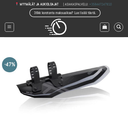
Skip
| ASIAKASPALVELU:
+358447247810
MYYMÄLÄT JA AUKIOLOAJAT
to
36kk korotonta maksuaikaa? Lue lisää tästä.
content
-47%