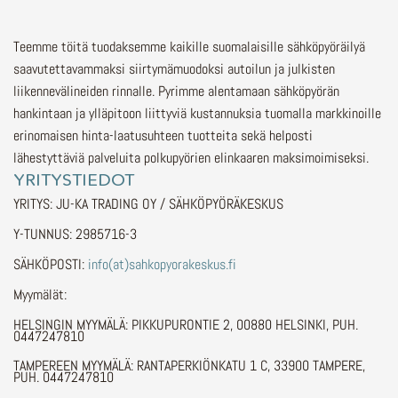
Teemme töitä tuodaksemme kaikille suomalaisille sähköpyöräilyä
saavutettavammaksi siirtymämuodoksi autoilun ja julkisten
liikennevälineiden rinnalle.
Pyrimme alentamaan sähköpyörän
hankintaan ja ylläpitoon liittyviä kustannuksia tuomalla markkinoille
erinomaisen hinta-laatusuhteen tuotteita sekä helposti
lähestyttäviä palveluita polkupyörien elinkaaren maksimoimiseksi.
YRITYSTIEDOT
YRITYS: JU-KA TRADING OY / SÄHKÖPYÖRÄKESKUS
Y-TUNNUS: 2985716-3
SÄHKÖPOSTI:
info(at)sahkopyorakeskus.fi
Myymälät:
HELSINGIN MYYMÄLÄ: PIKKUPURONTIE 2, 00880 HELSINKI, PUH.
0447247810
TAMPEREEN MYYMÄLÄ: RANTAPERKIÖNKATU 1 C, 33900 TAMPERE,
PUH. 0447247810