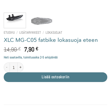
ETUSIVU
/
LISÄTARVIKKEET
/
LOKASUOJAT
XLC MG-C05 fatbike lokasuoja eteen
Alkuperäinen
Nykyinen
14,90
7,90
€
€
hinta
hinta
Heti saatavilla, toimitusaika 2-5 arkipäivää
oli:
on:
XLC MG-C05 fatbike lokasuoja eteen määrä
14,90 €.
7,90 €.
Lisää ostoskoriin