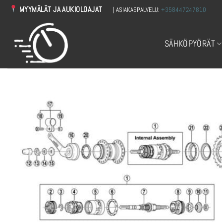
Skip
MYYMÄLÄT JA AUKIOLOAJAT
| ASIAKASPALVELU:
+358447247810
to
content
SÄHKÖPYÖRÄT