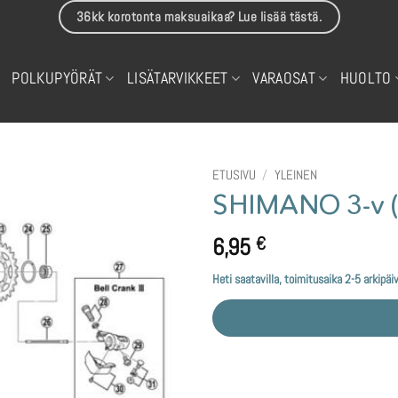
36kk korotonta maksuaikaa? Lue lisää tästä.
POLKUPYÖRÄT
LISÄTARVIKKEET
VARAOSAT
HUOLTO
ETUSIVU
/
YLEINEN
SHIMANO 3-v (
6,95
€
Heti saatavilla, toimitusaika 2-5 arkipäi