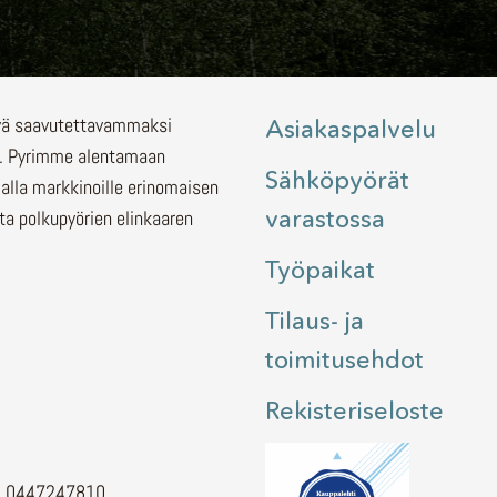
lyä saavutettavammaksi
Asiakaspalvelu
.
Pyrimme alentamaan
Sähköpyörät
malla markkinoille erinomaisen
varastossa
ita polkupyörien elinkaaren
Työpaikat
Tilaus- ja
toimitusehdot
Rekisteriseloste
H. 0447247810