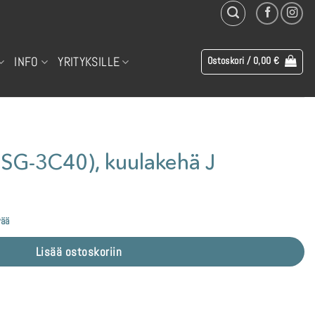
INFO
YRITYKSILLE
Ostoskori /
0,00
€
SG-3C40), kuulakehä J
vää
Lisää ostoskoriin