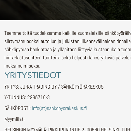
Teemme töitä tuodaksemme kaikille suomalaisille sähköpyöräi
siirtymämuodoksi autoilun ja julkisten liikennevälineiden rinnalle
sähköpyörän hankintaan ja ylläpitoon liittyviä kustannuksia tuo
hinta-laatusuhteen tuotteita sekä helposti lähestyttäviä palvelu
maksimoimiseksi.
YRITYSTIEDOT
YRITYS: JU-KA TRADING OY / SÄHKÖPYÖRÄKESKUS
Y-TUNNUS: 2985716-3
SÄHKÖPOSTI:
info(at)sahkopyorakeskus.fi
Myymälät:
HELSINGIN MYYMÄLÄ: PIKKUPURONTIE 2, 00880 HELSINKI, PU