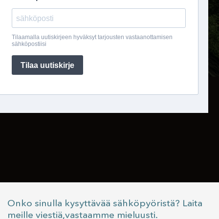
Onko sinulla kysyttävää sähköpyöristä? Laita
meille viestiä,vastaamme mieluusti.