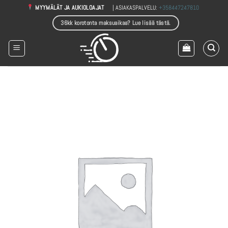
Skip
| ASIAKASPALVELU:
+358447247810
MYYMÄLÄT JA AUKIOLOAJAT
to
36kk korotonta maksuaikaa? Lue lisää tästä.
content