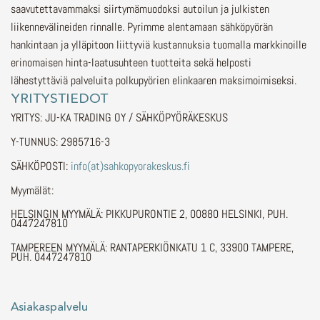
saavutettavammaksi siirtymämuodoksi autoilun ja julkisten
liikennevälineiden rinnalle.
Pyrimme alentamaan sähköpyörän
hankintaan ja ylläpitoon liittyviä kustannuksia tuomalla markkinoille
erinomaisen hinta-laatusuhteen tuotteita sekä helposti
lähestyttäviä palveluita polkupyörien elinkaaren maksimoimiseksi.
YRITYSTIEDOT
YRITYS: JU-KA TRADING OY / SÄHKÖPYÖRÄKESKUS
Y-TUNNUS: 2985716-3
SÄHKÖPOSTI:
info(at)sahkopyorakeskus.fi
Myymälät:
HELSINGIN MYYMÄLÄ: PIKKUPURONTIE 2, 00880 HELSINKI, PUH.
0447247810
TAMPEREEN MYYMÄLÄ: RANTAPERKIÖNKATU 1 C, 33900 TAMPERE,
PUH. 0447247810
Asiakaspalvelu