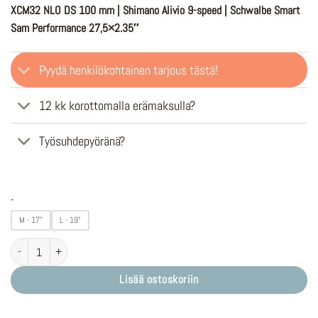
699,00 €.
499,00 €.
XCM32 NLO DS 100 mm | Shimano Alivio 9-speed | Schwalbe Smart
Sam Performance 27,5×2.35″
Pyydä henkilökohtainen tarjous tästä!
12 kk korottomalla erämaksulla?
Työsuhdepyöränä?
-
M - 17"
L - 19"
Crussis E-Atland 7 | Panasonic GX Power Plus 75Nm | LG 894Wh määrä
Lisää ostoskoriin