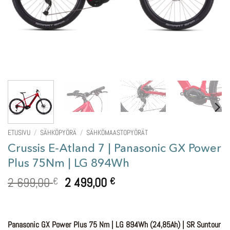
ETUSIVU
/
SÄHKÖPYÖRÄ
/
SÄHKÖMAASTOPYÖRÄT
Crussis E-Atland 7 | Panasonic GX Power
Plus 75Nm | LG 894Wh
Alkuperäinen
Nykyinen
2 699,00
2 499,00
€
€
hinta
hinta
oli:
on:
2
2
Panasonic GX Power Plus 75 Nm | LG 894Wh (24,85Ah) | SR Suntour