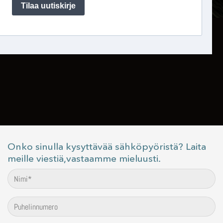
Onko sinulla kysyttävää sähköpyöristä? Laita
meille viestiä,vastaamme mieluusti.