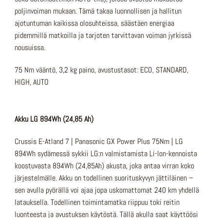
poljinvoiman mukaan. Tämä takaa luonnollisen ja hallitun
ajotuntuman kaikissa olosuhteissa, säästäen energiaa
pidemmillä matkoilla ja tarjoten tarvittavan voiman jyrkissä
nousuissa.
75 Nm vääntö, 3,2 kg paino, avustustasot: ECO, STANDARD,
HIGH, AUTO
Akku LG 894Wh (24,85 Ah)
Crussis E-Atland 7 | Panasonic GX Power Plus 75Nm | LG
894Wh sydämessä sykkii LG:n valmistamista Li-Ion-kennoista
koostuvasta 894Wh (24,85Ah) akusta, joka antaa virran koko
järjestelmälle. Akku on todellinen suorituskyvyn jättiläinen –
sen avulla pyörällä voi ajaa jopa uskomattomat 240 km yhdellä
latauksella. Todellinen toimintamatka riippuu toki reitin
luonteesta ja avustuksen käytöstä. Tällä akulla saat käyttöösi