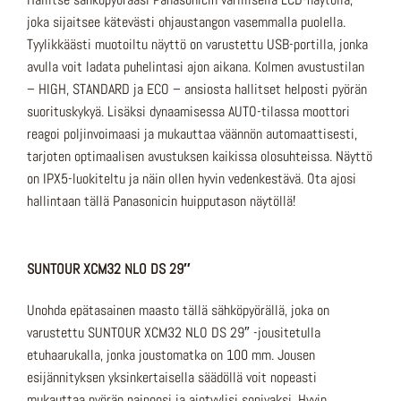
joka sijaitsee kätevästi ohjaustangon vasemmalla puolella.
Tyylikkäästi muotoiltu näyttö on varustettu USB-portilla, jonka
avulla voit ladata puhelintasi ajon aikana. Kolmen avustustilan
– HIGH, STANDARD ja ECO – ansiosta hallitset helposti pyörän
suorituskykyä. Lisäksi dynaamisessa AUTO-tilassa moottori
reagoi poljinvoimaasi ja mukauttaa väännön automaattisesti,
tarjoten optimaalisen avustuksen kaikissa olosuhteissa. Näyttö
on IPX5-luokiteltu ja näin ollen hyvin vedenkestävä. Ota ajosi
hallintaan tällä Panasonicin huipputason näytöllä!
SUNTOUR XCM32 NLO DS 29″
Unohda epätasainen maasto tällä sähköpyörällä, joka on
varustettu SUNTOUR XCM32 NLO DS 29″ -jousitetulla
etuhaarukalla, jonka joustomatka on 100 mm. Jousen
esijännityksen yksinkertaisella säädöllä voit nopeasti
mukauttaa pyörän painoosi ja ajotyylisi sopivaksi. Hyvin