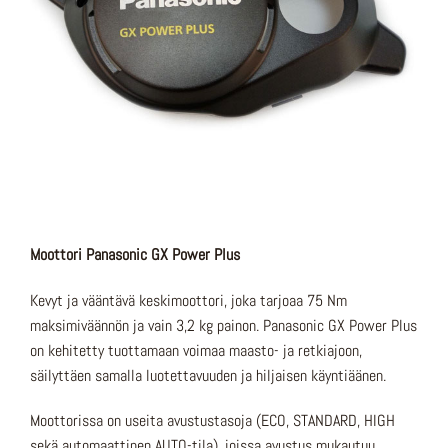
Moottori
Panasonic GX Power Plus
Kevyt ja vääntävä keskimoottori, joka tarjoaa 75 Nm
maksimiväännön ja vain 3,2 kg painon. Panasonic GX Power Plus
on kehitetty tuottamaan voimaa maasto- ja retkiajoon,
säilyttäen samalla luotettavuuden ja hiljaisen käyntiäänen.
Moottorissa on useita avustustasoja (ECO, STANDARD, HIGH
sekä automaattinen AUTO-tila), joissa avustus mukautuu