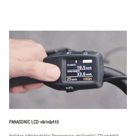
PANASONIC LCD-värinäyttö
Hallitse sähköpyörääsi Panasonicin värillisellä LCD-näytöllä,