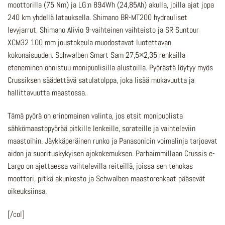
moottorilla (75 Nm) ja LG:n 894Wh (24,85Ah) akulla, joilla ajat jopa
240 km yhdellä latauksella. Shimano BR-MT200 hydrauliset
levyjarrut, Shimano Alivio 9-vaihteinen vaihteisto ja SR Suntour
XCM32 100 mm joustokeula muodostavat luotettavan
kokonaisuuden. Schwalben Smart Sam 27,5×2,35 renkailla
eteneminen onnistuu monipuolisilla alustoilla. Pyörästä löytyy myös
Crussiksen säädettävä satulatolppa, joka lisää mukavuutta ja
hallittavuutta maastossa.
Tämä pyörä on erinomainen valinta, jos etsit monipuolista
sähkömaastopyörää pitkille lenkeille, sorateille ja vaihteleviin
maastoihin. Jäykkäperäinen runko ja Panasonicin voimalinja tarjoavat
aidon ja suorituskykyisen ajokokemuksen. Parhaimmillaan Crussis e-
Largo on ajettaessa vaihtelevilla reiteillä, joissa sen tehokas
moottori, pitkä akunkesto ja Schwalben maastorenkaat pääsevät
oikeuksiinsa.
[/col]