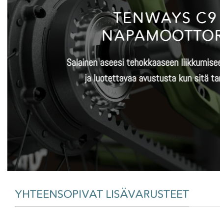
TENWAYS C9
NAPAMOOTTOR
Salainen aseesi tehokkaaseen liikkumiseen
ja luotettavaa avustusta kun sitä tar
YHTEENSOPIVAT LISÄVARUSTEET