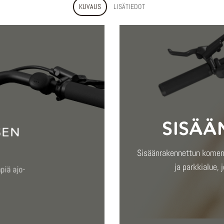
KUVAUS
LISÄTIEDOT
SISÄÄ
SEN
Sisäänrakennettun koment
ja parkkialue, 
piä ajo-