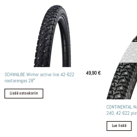
49,90
€
SCHWALBE Winter active line 42-622
nastarengas 28″
Lisää ostoskoriin
CONTINENTAL Na
inen
Nykyinen
240, 42-622 pis
hinta
n:
89,90 €.
Lue lisää