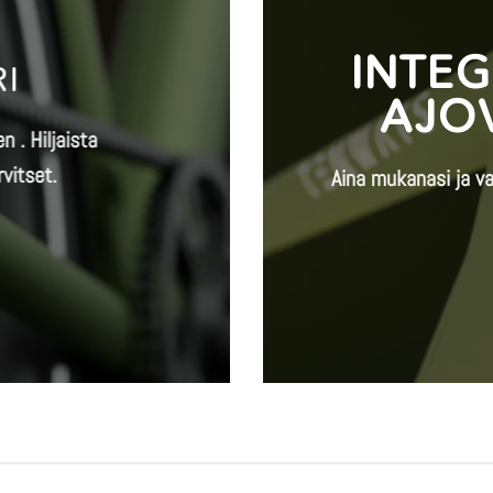
INTEG
I
AJO
 . Hiljaista
vitset.
Aina mukanasi ja va