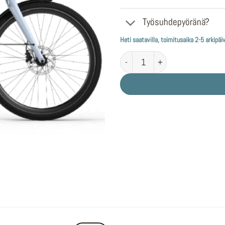
Työsuhdepyöränä?
Heti saatavilla, toimitusaika 2-5 arkipäi
TENWAYS CGO009 Light Blue määr