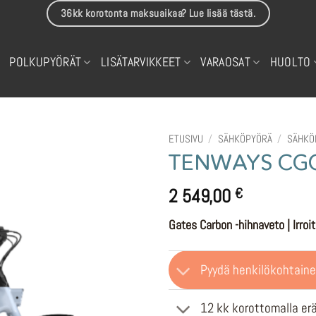
36kk korotonta maksuaikaa? Lue lisää tästä.
POLKUPYÖRÄT
LISÄTARVIKKEET
VARAOSAT
HUOLTO
ETUSIVU
/
SÄHKÖPYÖRÄ
/
SÄHKÖ
TENWAYS CGO0
2 549,00
€
Gates Carbon -hihnaveto | Irro
Pyydä henkilökohtaine
12 kk korottomalla er