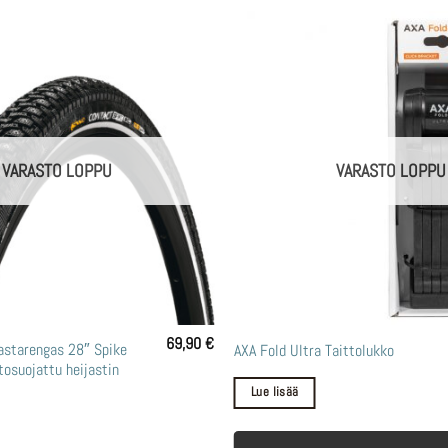
VARASTO LOPPU
VARASTO LOPPU
69,90
€
starengas 28″ Spike
AXA Fold Ultra Taittolukko
tosuojattu heijastin
Lue lisää