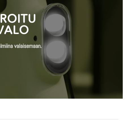
ROITU
VALO
lmiina valaisemaan.