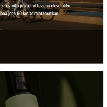
 integroitu ja irroitettavissa oleva akku
rjoaa jopa 80 km toimintamatkan.