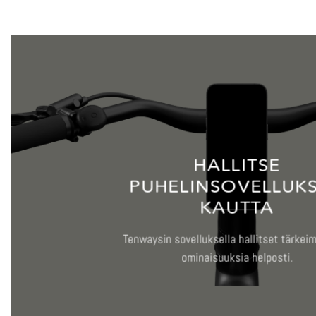
HALLITSE
PUHELINSOVELLUK
KAUTTA
Tenwaysin sovelluksella hallitset tärkeim
ominaisuuksia helposti.