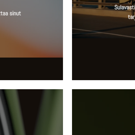
Sulavasti
ttaa sinut
ta