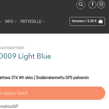
INFO
YRITYKSILLE
Ostoskori /
0,00
€
KAUPUNKIPYÖRÄT
09 Light Blue
itettava 374 Wh akku | Sisäänrakennettu GPS paikannin
n tarjous tästä!
ämaksulla?