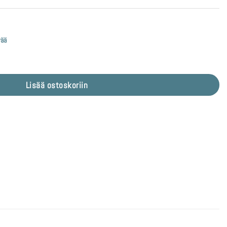
vää
ä
Lisää ostoskoriin