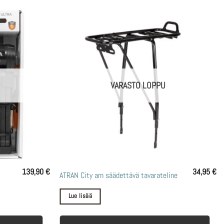
VARASTO LOPPU
139,90
€
34,95
€
ATRAN City am säädettävä tavarateline
Lue lisää