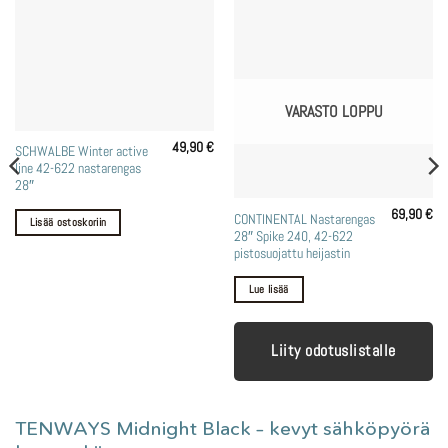
VARASTO LOPPU
49,90
€
SCHWALBE Winter active
line 42-622 nastarengas
28″
69,90
€
CONTINENTAL Nastarengas
Lisää ostoskoriin
inen
Nykyinen
28″ Spike 240, 42-622
inta
n:
pistosuojattu heijastin
9,90 €.
Lue lisää
Liity odotuslistalle
TENWAYS Midnight Black – kevyt sähköpyörä