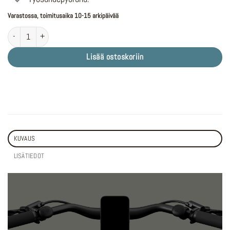
Varastossa, toimitusaika 10-15 arkipäivää
TENWAYS CGO009 Midnight Black määrä
Lisää ostoskoriin
KUVAUS
LISÄTIEDOT