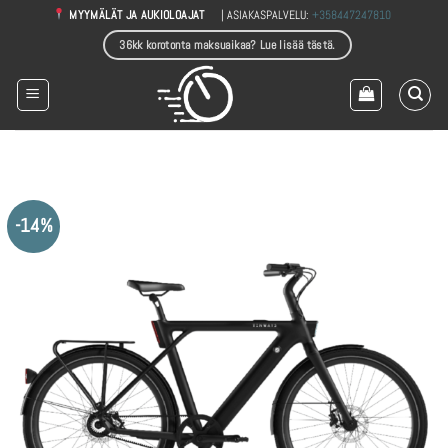
Skip
| ASIAKASPALVELU:
+358447247810
MYYMÄLÄT JA AUKIOLOAJAT
to
36kk korotonta maksuaikaa? Lue lisää tästä.
content
-14%