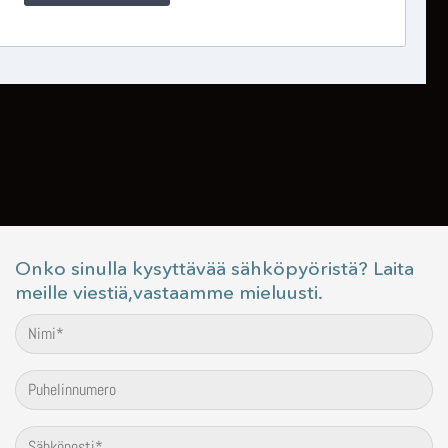
Onko sinulla kysyttävää sähköpyöristä? Laita
meille viestiä,vastaamme mieluusti.