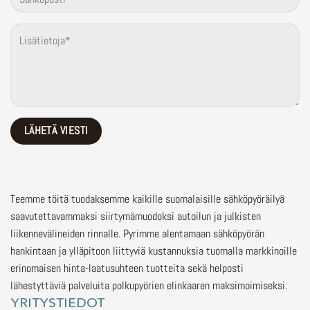
Teemme töitä tuodaksemme kaikille suomalaisille sähköpyöräilyä
saavutettavammaksi siirtymämuodoksi autoilun ja julkisten
liikennevälineiden rinnalle.
Pyrimme alentamaan sähköpyörän
hankintaan ja ylläpitoon liittyviä kustannuksia tuomalla markkinoille
erinomaisen hinta-laatusuhteen tuotteita sekä helposti
lähestyttäviä palveluita polkupyörien elinkaaren maksimoimiseksi.
YRITYSTIEDOT