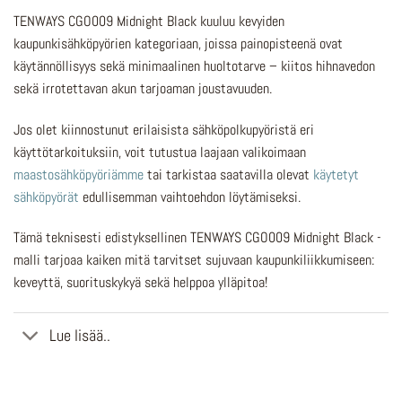
TENWAYS CGO009 Midnight Black kuuluu kevyiden
kaupunkisähköpyörien kategoriaan, joissa painopisteenä ovat
käytännöllisyys sekä minimaalinen huoltotarve – kiitos hihnavedon
sekä irrotettavan akun tarjoaman joustavuuden.
Jos olet kiinnostunut erilaisista sähköpolkupyöristä eri
käyttötarkoituksiin, voit tutustua laajaan valikoimaan
maastosähköpyöriämme
tai tarkistaa saatavilla olevat
käytetyt
sähköpyörät
edullisemman vaihtoehdon löytämiseksi.
Tämä teknisesti edistyksellinen TENWAYS CGO009 Midnight Black -
malli tarjoaa kaiken mitä tarvitset sujuvaan kaupunkiliikkumiseen:
keveyttä, suorituskykyä sekä helppoa ylläpitoa!
Lue lisää..