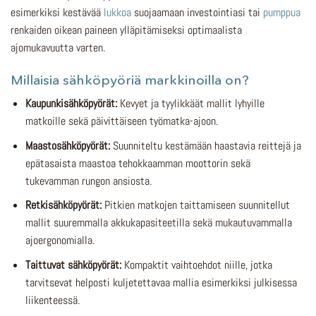
esimerkiksi kestävää
lukkoa
suojaamaan investointiasi tai
pumppua
renkaiden oikean paineen ylläpitämiseksi optimaalista
ajomukavuutta varten.
Millaisia sähköpyöriä markkinoilla on?
Kaupunkisähköpyörät:
Kevyet ja tyylikkäät mallit lyhyille
matkoille sekä päivittäiseen työmatka-ajoon.
Maastosähköpyörät:
Suunniteltu kestämään haastavia reittejä ja
epätasaista maastoa tehokkaamman moottorin sekä
tukevamman rungon ansiosta.
Retkisähköpyörät:
Pitkien matkojen taittamiseen suunnitellut
mallit suuremmalla akkukapasiteetilla sekä mukautuvammalla
ajoergonomialla.
Taittuvat sähköpyörät:
Kompaktit vaihtoehdot niille, jotka
tarvitsevat helposti kuljetettavaa mallia esimerkiksi julkisessa
liikenteessä.