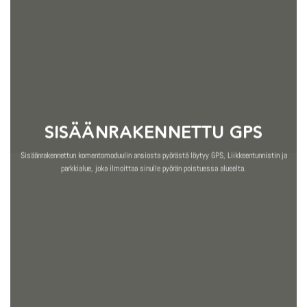
SISÄÄNRAKENNETTU GPS
Sisäänrakennettun komentomoduulin ansiosta pyörästä löytyy GPS, Liikkeentunnistin ja
parkkialue, joka ilmoittaa sinulle pyörän poistuessa alueelta.