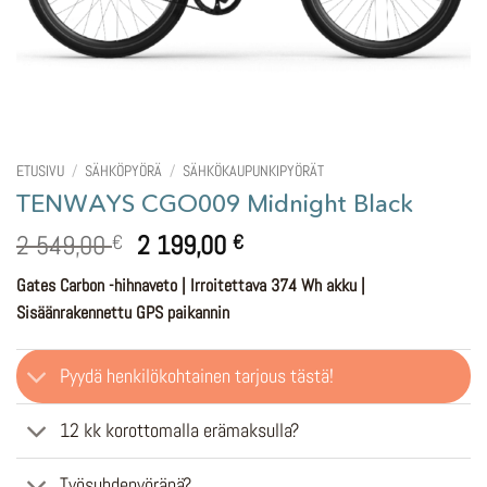
ETUSIVU
/
SÄHKÖPYÖRÄ
/
SÄHKÖKAUPUNKIPYÖRÄT
TENWAYS CGO009 Midnight Black
Alkuperäinen
Nykyinen
2 549,00
2 199,00
€
€
hinta
hinta
Gates Carbon -hihnaveto | Irroitettava 374 Wh akku |
oli:
on:
Sisäänrakennettu GPS paikannin
2
2
549,00 €.
199,00 €.
Pyydä henkilökohtainen tarjous tästä!
12 kk korottomalla erämaksulla?
Työsuhdepyöränä?