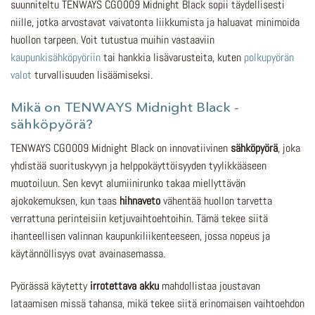
suunniteltu TENWAYS CGO009 Midnight Black sopii täydellisesti
niille, jotka arvostavat vaivatonta liikkumista ja haluavat minimoida
huollon tarpeen. Voit tutustua muihin vastaaviin
kaupunkisähköpyöriin
tai hankkia lisävarusteita, kuten
polkupyörän
valot
turvallisuuden lisäämiseksi.
Mikä on TENWAYS Midnight Black -
sähköpyörä?
TENWAYS CGO009 Midnight Black on innovatiivinen
sähköpyörä
, joka
yhdistää suorituskyvyn ja helppokäyttöisyyden tyylikkääseen
muotoiluun. Sen kevyt alumiinirunko takaa miellyttävän
ajokokemuksen, kun taas
hihnaveto
vähentää huollon tarvetta
verrattuna perinteisiin ketjuvaihtoehtoihin. Tämä tekee siitä
ihanteellisen valinnan kaupunkiliikenteeseen, jossa nopeus ja
käytännöllisyys ovat avainasemassa.
Pyörässä käytetty
irrotettava akku
mahdollistaa joustavan
lataamisen missä tahansa, mikä tekee siitä erinomaisen vaihtoehdon