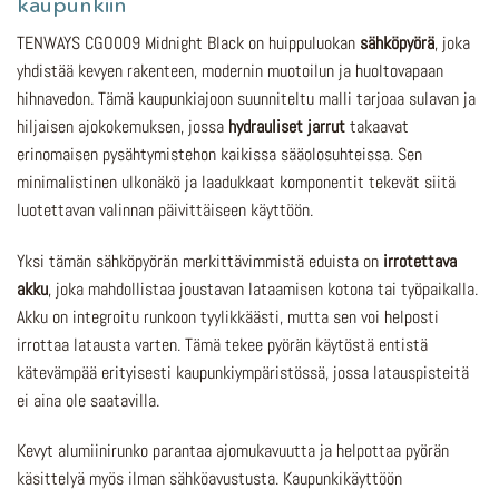
kaupunkiin
TENWAYS CGO009 Midnight Black on huippuluokan
sähköpyörä
, joka
yhdistää kevyen rakenteen, modernin muotoilun ja huoltovapaan
hihnavedon. Tämä kaupunkiajoon suunniteltu malli tarjoaa sulavan ja
hiljaisen ajokokemuksen, jossa
hydrauliset jarrut
takaavat
erinomaisen pysähtymistehon kaikissa sääolosuhteissa. Sen
minimalistinen ulkonäkö ja laadukkaat komponentit tekevät siitä
luotettavan valinnan päivittäiseen käyttöön.
Yksi tämän sähköpyörän merkittävimmistä eduista on
irrotettava
akku
, joka mahdollistaa joustavan lataamisen kotona tai työpaikalla.
Akku on integroitu runkoon tyylikkäästi, mutta sen voi helposti
irrottaa latausta varten. Tämä tekee pyörän käytöstä entistä
kätevämpää erityisesti kaupunkiympäristössä, jossa latauspisteitä
ei aina ole saatavilla.
Kevyt alumiinirunko parantaa ajomukavuutta ja helpottaa pyörän
käsittelyä myös ilman sähköavustusta. Kaupunkikäyttöön