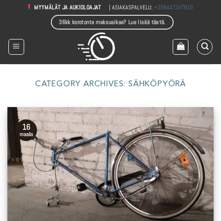
Skip
| ASIAKASPALVELU:
+358447247810
MYYMÄLÄT JA AUKIOLOAJAT
to
36kk korotonta maksuaikaa? Lue lisää tästä.
content
CATEGORY ARCHIVES:
SÄHKÖPYÖRÄ
16
maalis