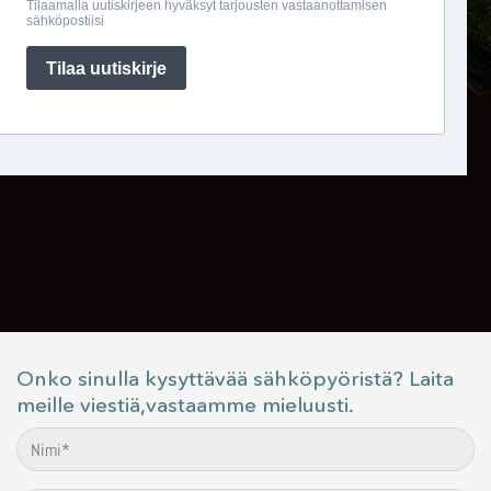
Onko sinulla kysyttävää sähköpyöristä? Laita
meille viestiä,vastaamme mieluusti.