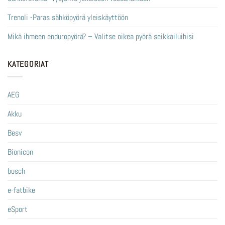
Trenoli -Paras sähköpyörä yleiskäyttöön
Mikä ihmeen enduropyörä? – Valitse oikea pyörä seikkailuihisi
KATEGORIAT
AEG
Akku
Besv
Bionicon
bosch
e-fatbike
eSport