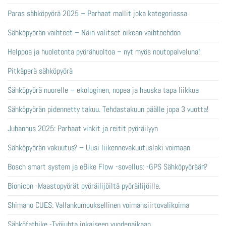
Paras sähköpyörä 2025 – Parhaat mallit joka kategoriassa
Sähköpyörän vaihteet – Näin valitset oikean vaihtoehdon
Helppoa ja huoletonta pyörähuoltoa – nyt myös noutopalveluna!
Pitkäperä sähköpyörä
Sähköpyörä nuorelle – ekologinen, nopea ja hauska tapa liikkua
Sähköpyörän pidennetty takuu. Tehdastakuun päälle jopa 3 vuotta!
Juhannus 2025: Parhaat vinkit ja reitit pyöräilyyn
Sähköpyörän vakuutus? – Uusi liikennevakuutuslaki voimaan
Bosch smart system ja eBike Flow -sovellus: -GPS Sähköpyörään?
Bionicon -Maastopyörät pyöräilijöiltä pyöräilijöille.
Shimano CUES: Vallankumouksellinen voimansiirtovalikoima
Sähköfatbike -Työjuhta jokaiseen vuodenaikaan