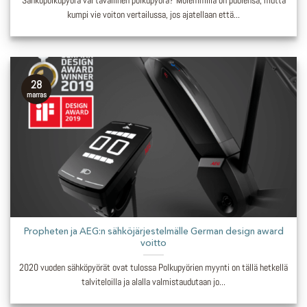
Sähköpolkupyörä vai tavallinen polkupyörä? Molemmilla on puolensa, mutta
kumpi vie voiton vertailussa, jos ajatellaan että...
28
marras
Propheten ja AEG:n sähköjärjestelmälle German design award
voitto
2020 vuoden sähköpyörät ovat tulossa Polkupyörien myynti on tällä hetkellä
talviteloilla ja alalla valmistaudutaan jo...