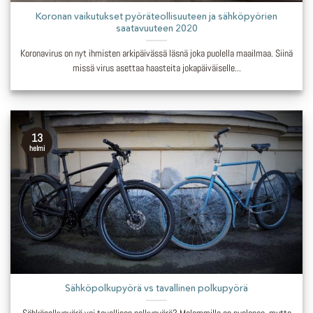
Koronan vaikutukset pyöräteollisuuteen ja sähköpyörien
saatavuuteen 2020
Koronavirus on nyt ihmisten arkipäivässä läsnä joka puolella maailmaa. Siinä
missä virus asettaa haasteita jokapäiväiselle...
13
helmi
Sähköpolkupyörä vs tavallinen polkupyörä