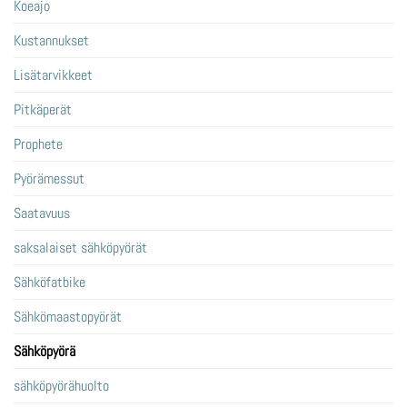
Koeajo
Kustannukset
Lisätarvikkeet
Pitkäperät
Prophete
Pyörämessut
Saatavuus
saksalaiset sähköpyörät
Sähköfatbike
Sähkömaastopyörät
Sähköpyörä
sähköpyörähuolto