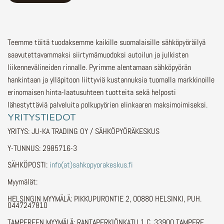
Teemme töitä tuodaksemme kaikille suomalaisille sähköpyöräilyä
saavutettavammaksi siirtymämuodoksi autoilun ja julkisten
liikennevälineiden rinnalle.
Pyrimme alentamaan sähköpyörän
hankintaan ja ylläpitoon liittyviä kustannuksia tuomalla markkinoille
erinomaisen hinta-laatusuhteen tuotteita sekä helposti
lähestyttäviä palveluita polkupyörien elinkaaren maksimoimiseksi.
YRITYSTIEDOT
YRITYS: JU-KA TRADING OY / SÄHKÖPYÖRÄKESKUS
Y-TUNNUS: 2985716-3
SÄHKÖPOSTI:
info(at)sahkopyorakeskus.fi
Myymälät:
HELSINGIN MYYMÄLÄ: PIKKUPURONTIE 2, 00880 HELSINKI, PUH.
0447247810
TAMPEREEN MYYMÄLÄ: RANTAPERKIÖNKATU 1 C, 33900 TAMPERE,