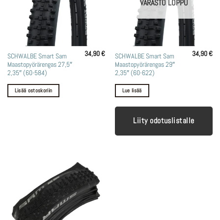
VARASTO LOPPU
34,90
€
34,90
€
SCHWALBE Smart Sam
SCHWALBE Smart Sam
Maastopyörärengas 27,5″
Maastopyörärengas 29″
2,35″ (60-584)
2,35″ (60-622)
Lisää ostoskoriin
Lue lisää
Liity odotuslistalle