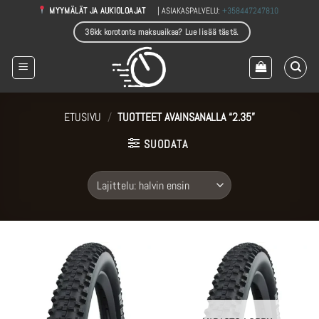
Skip
| ASIAKASPALVELU:
+358447247810
MYYMÄLÄT JA AUKIOLOAJAT
to
36kk korotonta maksuaikaa? Lue lisää tästä.
content
ETUSIVU
/
TUOTTEET AVAINSANALLA “2.35”
SUODATA