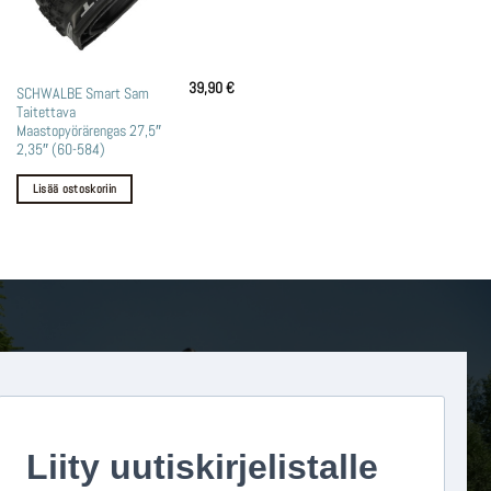
39,90
€
SCHWALBE Smart Sam
Taitettava
Maastopyörärengas 27,5″
2,35″ (60-584)
Lisää ostoskoriin