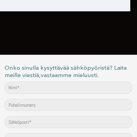
Onko sinulla kysyttävää sähköpyöristä? Laita
meille viestiä,vastaamme mieluusti.