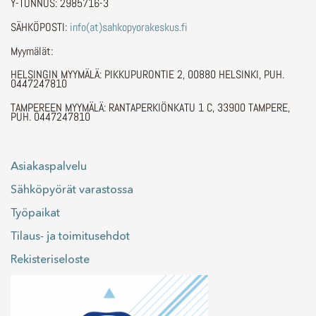
Y-TUNNUS: 2985716-3
SÄHKÖPOSTI:
info(at)sahkopyorakeskus.fi
Myymälät:
HELSINGIN MYYMÄLÄ: PIKKUPURONTIE 2, 00880 HELSINKI, PUH.
0447247810
TAMPEREEN MYYMÄLÄ: RANTAPERKIÖNKATU 1 C, 33900 TAMPERE,
PUH. 0447247810
Asiakaspalvelu
Sähköpyörät varastossa
Työpaikat
Tilaus- ja toimitusehdot
Rekisteriseloste