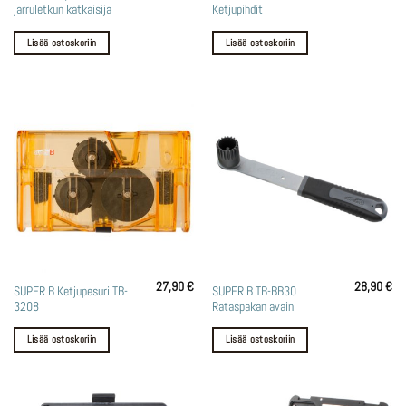
jarruletkun katkaisija
Ketjupihdit
Lisää ostoskoriin
Lisää ostoskoriin
27,90
€
28,90
€
SUPER B Ketjupesuri TB-
SUPER B TB-BB30
3208
Rataspakan avain
Lisää ostoskoriin
Lisää ostoskoriin