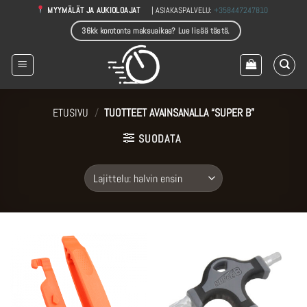
Skip
| ASIAKASPALVELU:
+358447247810
MYYMÄLÄT JA AUKIOLOAJAT
to
36kk korotonta maksuaikaa? Lue lisää tästä.
content
ETUSIVU
/
TUOTTEET AVAINSANALLA “SUPER B”
SUODATA