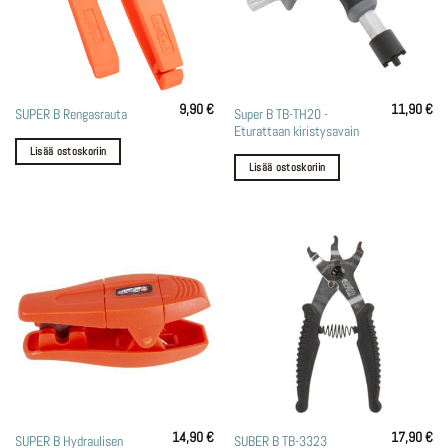
9,90
€
11,90
€
Super B TB-TH20 -
SUPER B Rengasrauta
Eturattaan kiristysavain
Lisää ostoskoriin
Lisää ostoskoriin
14,90
€
17,90
€
SUPER B Hydraulisen
SUBER B TB-3323