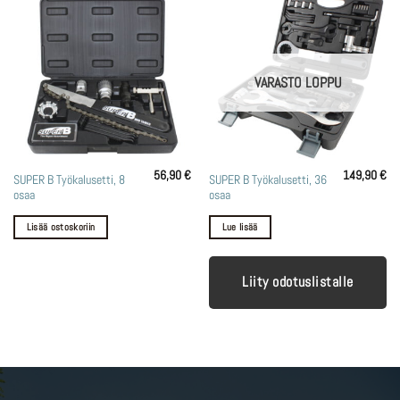
VARASTO LOPPU
56,90
€
149,90
€
SUPER B Työkalusetti, 8
SUPER B Työkalusetti, 36
osaa
osaa
Lisää ostoskoriin
Lue lisää
Liity odotuslistalle