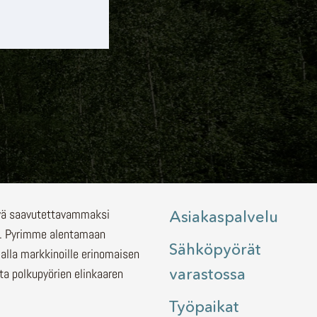
lyä saavutettavammaksi
Asiakaspalvelu
.
Pyrimme alentamaan
Sähköpyörät
malla markkinoille erinomaisen
varastossa
ita polkupyörien elinkaaren
Työpaikat