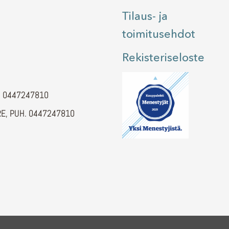
Tilaus- ja
toimitusehdot
Rekisteriseloste
H. 0447247810
E, PUH. 0447247810