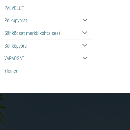
PALVELUT
Polkupyörät
Sähköosat merkkikohtaisesti
Sähköpyörä
VARAOSAT
Yleinen