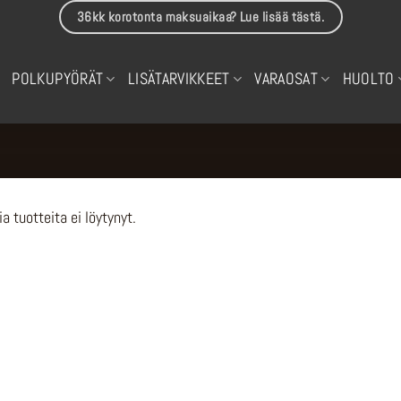
36kk korotonta maksuaikaa? Lue lisää tästä.
POLKUPYÖRÄT
LISÄTARVIKKEET
VARAOSAT
HUOLTO
ia tuotteita ei löytynyt.