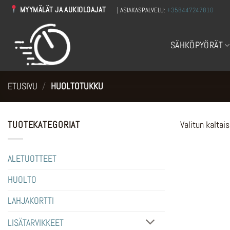
Skip
MYYMÄLÄT JA AUKIOLOAJAT
| ASIAKASPALVELU:
+358447247810
to
content
SÄHKÖPYÖRÄT
ETUSIVU
/
HUOLTOTUKKU
TUOTEKATEGORIAT
Valitun kaltais
ALETUOTTEET
HUOLTO
LAHJAKORTTI
LISÄTARVIKKEET