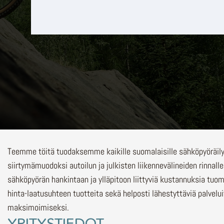
Teemme töitä tuodaksemme kaikille suomalaisille sähköpyöräi
siirtymämuodoksi autoilun ja julkisten liikennevälineiden rinnalle
sähköpyörän hankintaan ja ylläpitoon liittyviä kustannuksia tuo
hinta-laatusuhteen tuotteita sekä helposti lähestyttäviä palvelu
maksimoimiseksi.
YRITYSTIEDOT