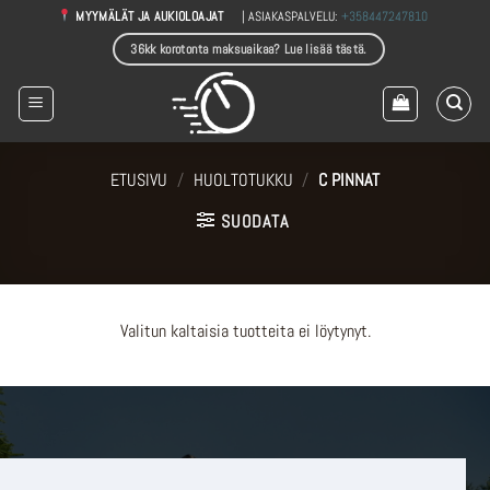
Skip
| ASIAKASPALVELU:
+358447247810
MYYMÄLÄT JA AUKIOLOAJAT
to
36kk korotonta maksuaikaa? Lue lisää tästä.
content
ETUSIVU
/
HUOLTOTUKKU
/
C PINNAT
SUODATA
Valitun kaltaisia tuotteita ei löytynyt.