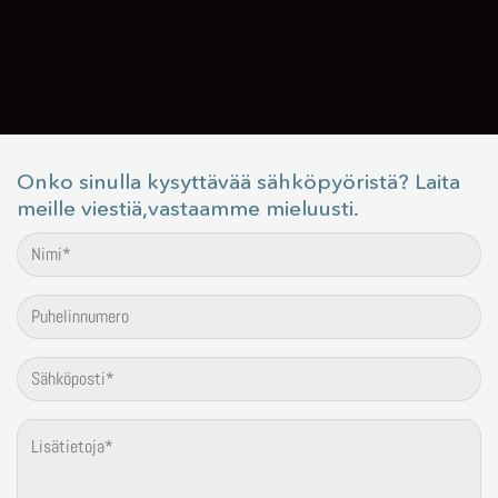
Onko sinulla kysyttävää sähköpyöristä? Laita
meille viestiä,vastaamme mieluusti.