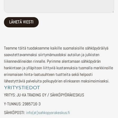
Teemme töitä tuodaksemme kaikille suomalaisille sähköpyöräilyä
saavutettavammaksi siirtymämuodoksi autoilun ja julkisten
liikennevälineiden rinnalle.
Pyrimme alentamaan sähköpyörän
hankintaan ja ylläpitoon liittyviä kustannuksia tuomalla markkinoille
erinomaisen hinta-laatusuhteen tuotteita sekä helposti
lähestyttäviä palveluita polkupyörien elinkaaren maksimoimiseksi.
YRITYSTIEDOT
YRITYS: JU-KA TRADING OY / SÄHKÖPYÖRÄKESKUS
Y-TUNNUS: 2985716-3
SÄHKÖPOSTI:
info(at)sahkopyorakeskus.fi