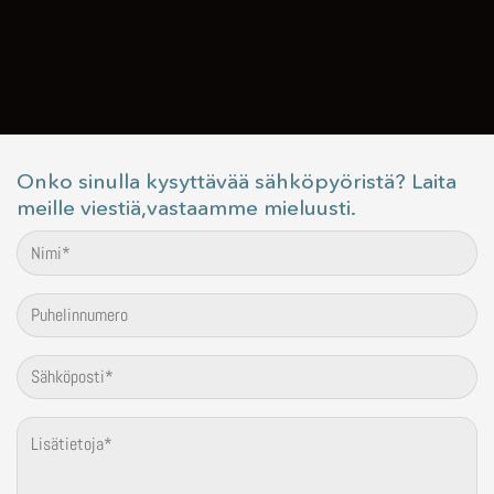
Onko sinulla kysyttävää sähköpyöristä? Laita
meille viestiä,vastaamme mieluusti.