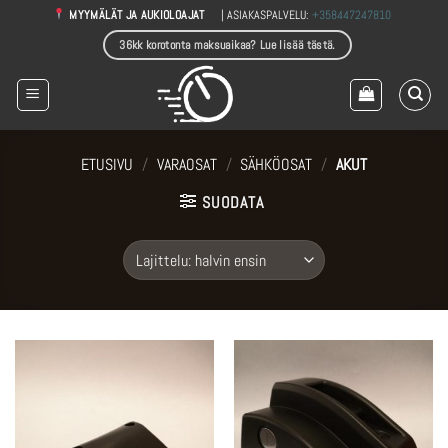
Skip
| ASIAKASPALVELU:
+358447247810
MYYMÄLÄT JA AUKIOLOAJAT
to
36kk korotonta maksuaikaa? Lue lisää tästä.
content
ETUSIVU
/
VARAOSAT
/
SÄHKÖOSAT
/
AKUT
SUODATA