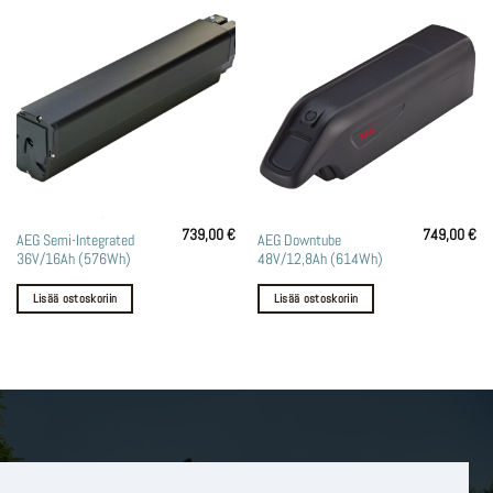
739,00
€
749,00
€
AEG Semi-Integrated
AEG Downtube
36V/16Ah (576Wh)
48V/12,8Ah (614Wh)
Lisää ostoskoriin
Lisää ostoskoriin