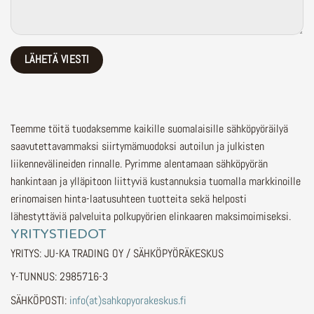
Teemme töitä tuodaksemme kaikille suomalaisille sähköpyöräilyä
saavutettavammaksi siirtymämuodoksi autoilun ja julkisten
liikennevälineiden rinnalle.
Pyrimme alentamaan sähköpyörän
hankintaan ja ylläpitoon liittyviä kustannuksia tuomalla markkinoille
erinomaisen hinta-laatusuhteen tuotteita sekä helposti
lähestyttäviä palveluita polkupyörien elinkaaren maksimoimiseksi.
YRITYSTIEDOT
YRITYS: JU-KA TRADING OY / SÄHKÖPYÖRÄKESKUS
Y-TUNNUS: 2985716-3
SÄHKÖPOSTI:
info(at)sahkopyorakeskus.fi