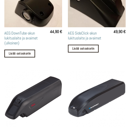
44,90
€
49,90
€
AEG DownTube-akun
AEG SideClick-akun
lukituslaite ja avaimet
lukituslaite ja avaimet
(ulkoinen)
Lisää ostoskoriin
Lisää ostoskoriin